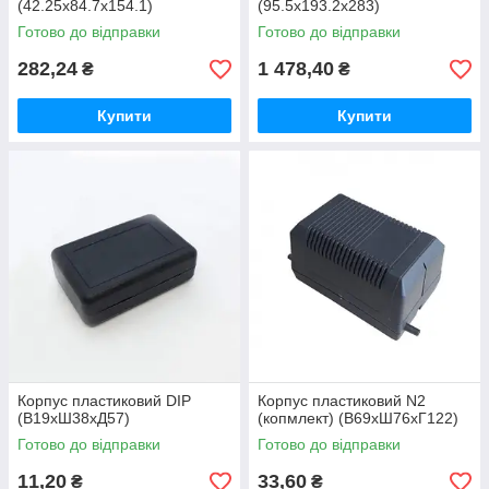
(42.25x84.7x154.1)
(95.5x193.2x283)
Готово до відправки
Готово до відправки
282,24
1 478,40
₴
₴
Купити
Купити
Корпус пластиковий DIP
Корпус пластиковий N2
(В19хШ38хД57)
(копмлект) (В69хШ76хГ122)
Готово до відправки
Готово до відправки
11,20
33,60
₴
₴