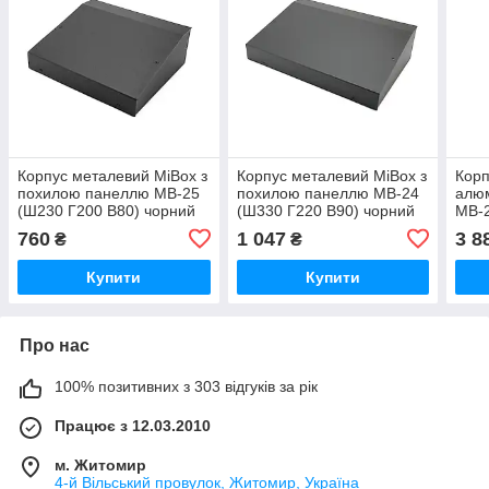
Корпус металевий MiBox з
Корпус металевий MiBox з
Корп
похилою панеллю MB-25
похилою панеллю MB-24
алю
(Ш230 Г200 В80) чорний
(Ш330 Г220 В90) чорний
MB-2
В90)
760
1 047
3 8
₴
₴
Купити
Купити
Про нас
100% позитивних з 303 відгуків за рік
Працює з 12.03.2010
м. Житомир
4-й Вільський провулок, Житомир, Україна