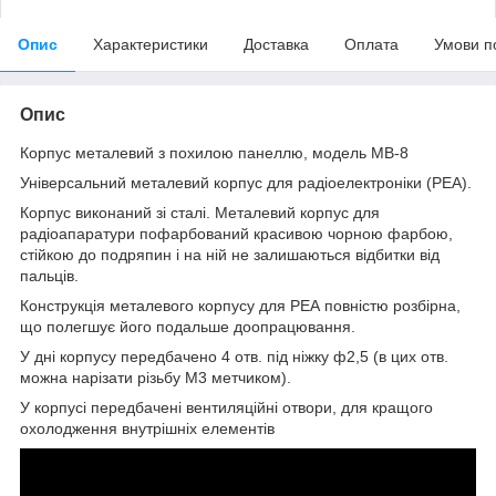
Опис
Характеристики
Доставка
Оплата
Умови п
Опис
Корпус металевий з похилою панеллю, модель MB-8
Універсальний металевий корпус для радіоелектроніки (РЕА).
Корпус виконаний зі сталі. Металевий корпус для
радіоапаратури пофарбований красивою чорною фарбою,
стійкою до подряпин і на ній не залишаються відбитки від
пальців.
Конструкція металевого корпусу для РЕА повністю розбірна,
що полегшує його подальше доопрацювання.
У дні корпусу передбачено 4 отв. під ніжку ф2,5 (в цих отв.
можна нарізати різьбу М3 метчиком).
У корпусі передбачені вентиляційні отвори, для кращого
охолодження внутрішніх елементів