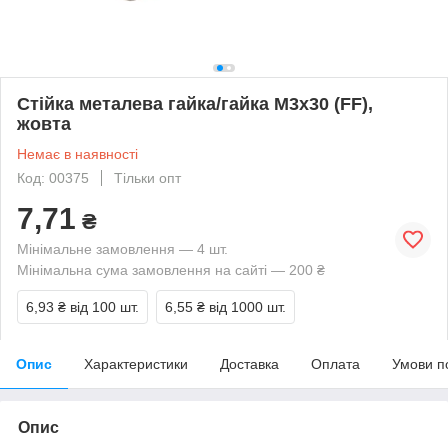
Стійка металева гайка/гайка М3х30 (FF),
жовта
Немає в наявності
Код: 00375
Тільки опт
7,71
₴
Мінімальне замовлення — 4 шт.
Мінімальна сума замовлення на сайті — 200 ₴
6,93 ₴
від 100 шт.
6,55 ₴
від 1000 шт.
Опис
Характеристики
Доставка
Оплата
Умови п
Опис