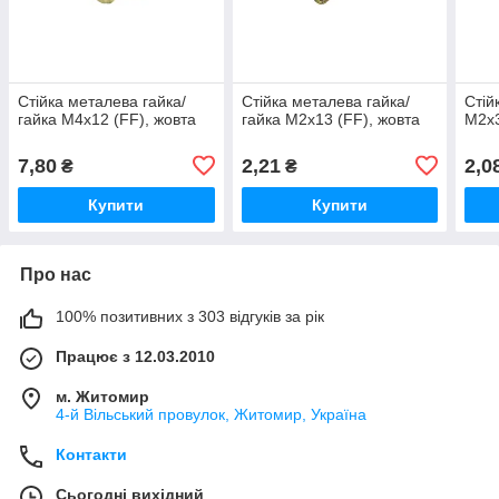
Стійка металева гайка/
Стійка металева гайка/
Стій
гайка М4х12 (FF), жовта
гайка М2х13 (FF), жовта
М2х3
7,80
2,21
2,0
₴
₴
Купити
Купити
Про нас
100% позитивних з 303 відгуків за рік
Працює з 12.03.2010
м. Житомир
4-й Вільський провулок, Житомир, Україна
Контакти
Сьогодні вихідний