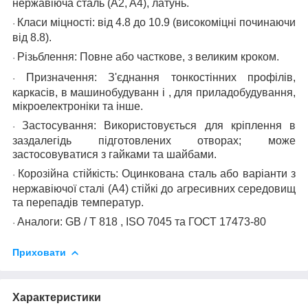
нержавіюча сталь (A2, A4), латунь.
Класи міцності:
від 4.8 до 10.9 (високоміцні починаючи
·
від 8.8).
Різьблення:
Повне або часткове, з великим кроком.
·
Призначення:
З'єднання тонкостінних профілів,
·
каркасів,
в
машинобудуванн
і
, для приладобудування,
мікроелектроніки та інше.
Застосування:
Використовується для кріплення в
·
заздалегідь підготовлених отворах; може
застосовуватися з гайками та шайбами.
Корозійна стійкість:
Оцинкована сталь або варіанти з
·
нержавіючої сталі (A4) стійкі до агресивних середовищ
та перепадів температур.
Аналоги:
GB
/
T
818
,
ISO 7045 та ГОСТ 17473-80
·
Приховати
Характеристики