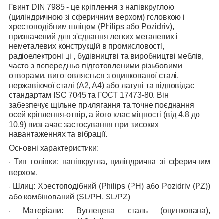
Гвинт DIN 7985
- це кріплення з напівкруглою
(циліндричною зі сферичним верхом) головкою і
хрестоподібним шліцом (Philips або Pozidriv),
призначений для з'єднання легких металевих і
неметалевих конструкцій в промисловості,
радіоелектроні
ці
, будівництві та виробництві меблів,
часто з попередньо підготовленими різьбовими
отворами, виготовляється з
оцинкованої
сталі,
нержавіючої сталі (A2, A4) або латуні та відповідає
стандартам ISO 7045 та ГОСТ 17473-80. Він
забезпечує щільне прилягання та точне поєднання
осей кріплення-отвір, а його клас міцності (від 4.8 до
10.9) визначає застосування при високих
навантаженнях та вібрації.
Основні характеристики:
Тип голівки:
напівкругла, циліндрична зі сферичним
·
верхом.
Шлиц:
Хрестоподібний (Philips (PH) або Pozidriv (PZ))
·
або комбінований (SL/PH, SL/PZ).
Матеріали:
Вуглецева сталь (оцинкована),
·