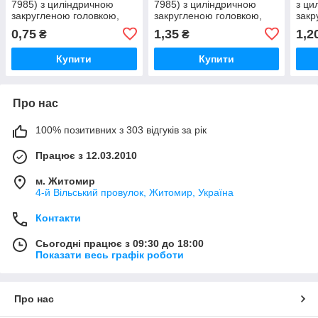
7985) з циліндричною
7985) з циліндричною
з ци
закругленою головкою,
закругленою головкою,
закр
чорний
чорний
цинк
0,75
1,35
1,2
₴
₴
Купити
Купити
Про нас
100% позитивних з 303 відгуків за рік
Працює з 12.03.2010
м. Житомир
4-й Вільський провулок, Житомир, Україна
Контакти
Сьогодні працює з 09:30 до 18:00
Показати весь графік роботи
Про нас