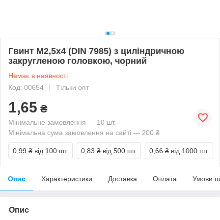
Гвинт М2,5х4 (DIN 7985) з циліндричною
закругленою головкою, чорний
Немає в наявності
Код: 00654
Тільки опт
1,65
₴
Мінімальне замовлення — 10 шт.
Мінімальна сума замовлення на сайті — 200 ₴
0,99 ₴
від 100 шт.
0,83 ₴
від 500 шт.
0,66 ₴
від 1000 шт.
Опис
Характеристики
Доставка
Оплата
Умови п
Опис