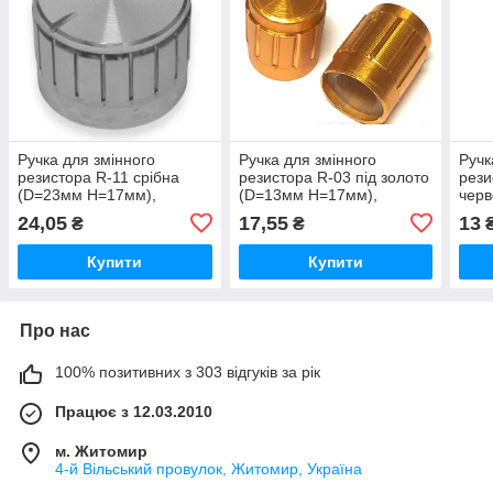
Ручка для змінного
Ручка для змінного
Ручк
резистора R-11 срібна
резистора R-03 під золото
рези
(D=23мм H=17мм),
(D=13мм H=17мм),
чер
алюміній
алюміній
H=21
24,05
17,55
13
₴
₴
Купити
Купити
Про нас
100% позитивних з 303 відгуків за рік
Працює з 12.03.2010
м. Житомир
4-й Вільський провулок, Житомир, Україна