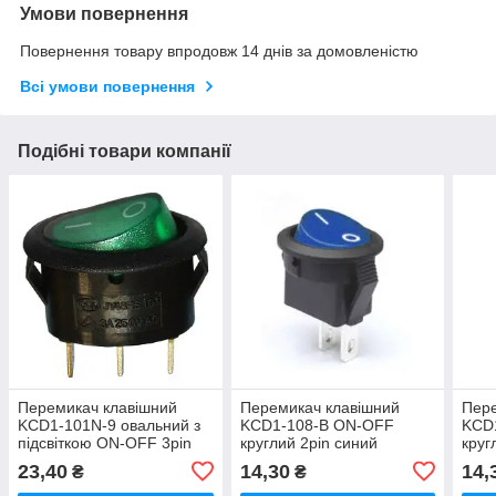
Умови повернення
Повернення товару впродовж 14 днів за домовленістю
Всі умови повернення
Подібні товари компанії
Перемикач клавішний
Перемикач клавішний
Пере
KCD1-101N-9 овальний з
KCD1-108-В ON-OFF
KCD
підсвіткою ON-OFF 3pin
круглий 2pin синий
круг
зелений
23,40
14,30
14,
₴
₴