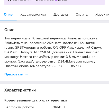
Опис
Характеристики
Доставка
Оплата
Умови п
Опис
Тип перемикача: Клавішний перемикачКількість положень:
2Кількість фікс. положень: 2Кількість полюсів: 1Контактні
групи: SPSTАлгоритм роботи: ON-OFFМаксимальний Струм:
3 АМакс. Напруга AC: 250 VПідсвічування: НемаєСпосіб ел.
монтажу: Ножова клемаРозмір клеми: 3.8 ммМеханічний
монтаж: ЗасувкаУстановче отвір: ∅14.4Матеріал корпусу:
ПластикРобоча температура: -25 ° C ... + 85 ° C
Приховати
Характеристики
Користувальницькі характеристики
Алгоритм роботы
ON-OFF