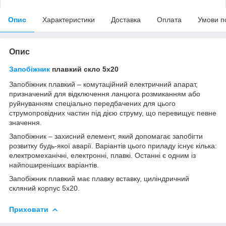
Опис
Характеристики
Доставка
Оплата
Умови п
Опис
Запобіжник
плавкий скло 5х20
Запобіжник плавкий – комутаційний електричний апарат,
призначений для відключення ланцюга розмиканням або
руйнуванням спеціально передбачених для цього
струмопровідних частин під дією струму, що перевищує певне
значення.
Запобіжник – захисний елемент, який допомагає запобігти
розвитку будь-якої аварії. Варіантів цього приладу існує кілька:
електромеханічні, електронні, плавкі. Останні є одним із
найпоширеніших варіантів.
Запобіжник плавкий має плавку вставку, циліндричний
скляний корпус 5х20.
Приховати