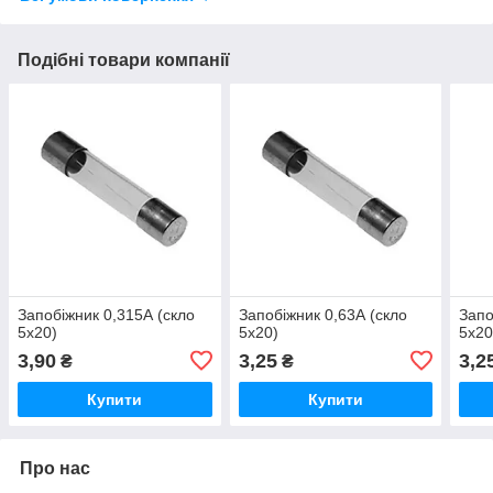
Подібні товари компанії
Запобіжник 0,315А (скло
Запобіжник 0,63А (скло
Запо
5х20)
5х20)
5х20
3,90
3,25
3,2
₴
₴
Купити
Купити
Про нас