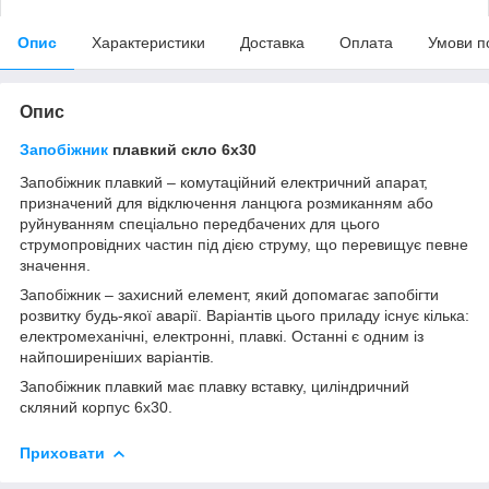
Опис
Характеристики
Доставка
Оплата
Умови п
Опис
Запобіжник
плавкий скло 6х30
Запобіжник плавкий – комутаційний електричний апарат,
призначений для відключення ланцюга розмиканням або
руйнуванням спеціально передбачених для цього
струмопровідних частин під дією струму, що перевищує певне
значення.
Запобіжник – захисний елемент, який допомагає запобігти
розвитку будь-якої аварії. Варіантів цього приладу існує кілька:
електромеханічні, електронні, плавкі. Останні є одним із
найпоширеніших варіантів.
Запобіжник плавкий має плавку вставку, циліндричний
скляний корпус 6х30.
Приховати