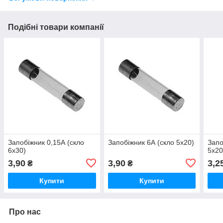
Подібні товари компанії
Запобіжник 0,15А (скло
Запобіжник 6А (скло 5х20)
Запо
6х30)
5х20
3,90
3,90
3,2
₴
₴
Купити
Купити
Про нас