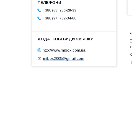
+380 (63) 286-28-33
+380 (97) 782-34-60
к
Е
т
http://www.mibox.com.ua
К
mibox2005@gmail.com
Т