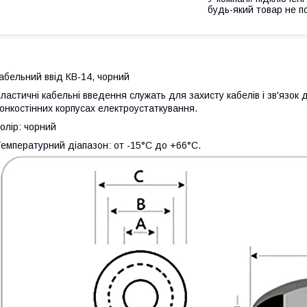
будь-який товар не п
абельний ввід КВ-14, чорний
ластичні кабельні введення служать для захисту кабелів і зв'язок 
онкостінних корпусах електроустаткування.
олір: чорний
емпературний діапазон: oт -15°C дo +66°C.