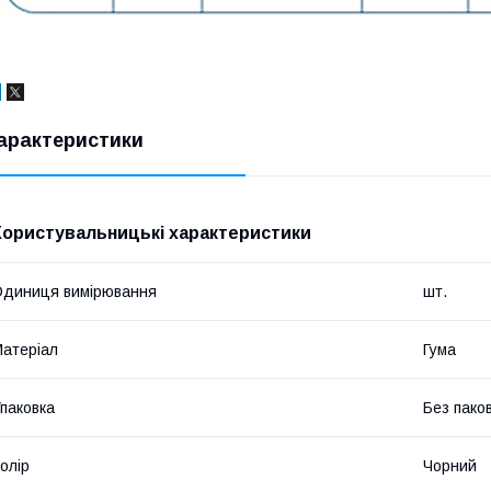
арактеристики
Користувальницькі характеристики
диниця вимірювання
шт.
атеріал
Гума
паковка
Без пако
олір
Чорний