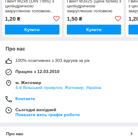
Гвинт М2х8 (DIN 7985) з
Гвинт М3х25 (цинк білий) з
Гвин
циліндричною
циліндричною
з ци
закругленою головкою,
закругленою головкою
закр
цинк білий
(DIN 7985)
цинк
1,20
1,50
1,2
₴
₴
Купити
Купити
Про нас
100% позитивних з 303 відгуків за рік
Працює з 12.03.2010
м. Житомир
4-й Вільський провулок, Житомир, Україна
Контакти
Сьогодні вихідний
Показати весь графік роботи
Про нас