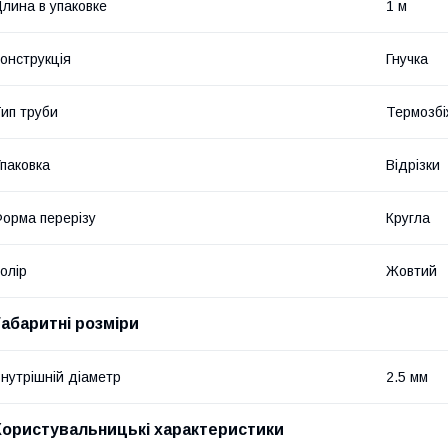
лина в упаковке
1 м
онструкція
Гнучка
ип труби
Термозбі
паковка
Відрізки
орма перерізу
Кругла
олір
Жовтий
Габаритні розміри
нутрішній діаметр
2.5 мм
Користувальницькі характеристики