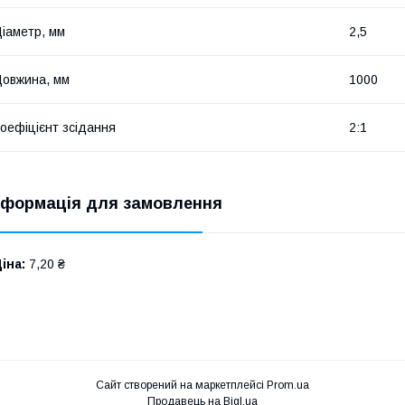
іаметр, мм
2,5
овжина, мм
1000
оефіцієнт зсідання
2:1
нформація для замовлення
іна:
7,20 ₴
Сайт створений на маркетплейсі
Prom.ua
Продавець на Bigl.ua