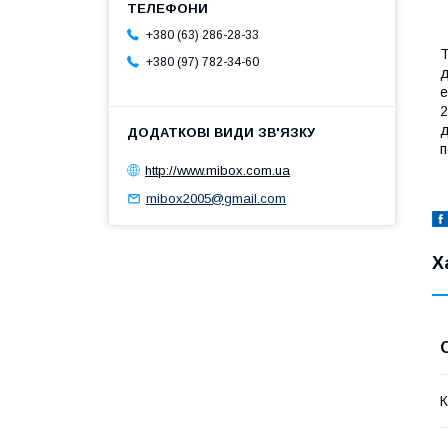
+380 (63) 286-28-33
Т
+380 (97) 782-34-60
д
е
2
д
п
http://www.mibox.com.ua
mibox2005@gmail.com
Х
К