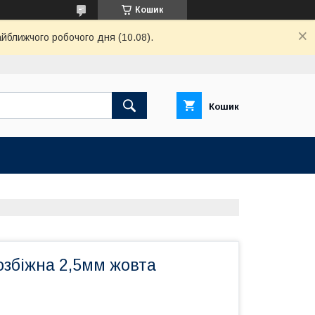
Кошик
айближчого робочого дня (10.08).
Кошик
озбіжна 2,5мм жовта