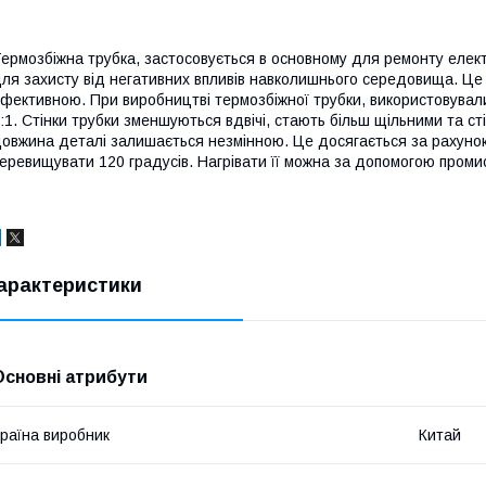
ермозбіжна трубка, застосовується в основному для ремонту електр
ля захисту від негативних впливів навколишнього середовища. Це
фективною. При виробництві термозбіжної трубки, використовували
:1. Стінки трубки зменшуються вдвічі, стають більш щільними та 
овжина деталі залишається незмінною. Це досягається за рахунок 
еревищувати 120 градусів. Нагрівати її можна за допомогою промис
арактеристики
Основні атрибути
раїна виробник
Китай