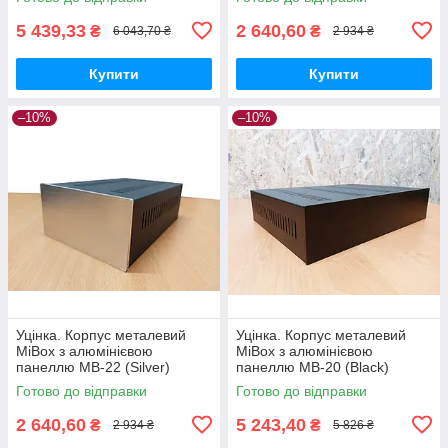
5 439,33
2 640,60
₴
₴
6 043,70 ₴
2 934 ₴
Купити
Купити
–10%
–10%
Уцінка. Корпус металевий
Уцінка. Корпус металевий
MiBox з алюмінієвою
MiBox з алюмінієвою
панеллю MB-22 (Silver)
панеллю MB-20 (Black)
(Ш170 Г267 В90) чорний
(Ш420 Г310 В90) чорний
Готово до відправки
Готово до відправки
2 640,60
5 243,40
₴
₴
2 934 ₴
5 826 ₴