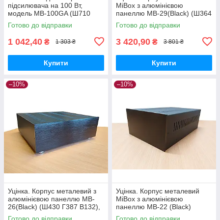
підсилювача на 100 Вт,
MiBox з алюмінієвою
модель MB-100GA (Ш710
панеллю MB-29(Black) (Ш364
Г180 В64) чорний
Г340 В65) чорний
Готово до відправки
Готово до відправки
1 042,40
3 420,90
₴
₴
1 303 ₴
3 801 ₴
Купити
Купити
–10%
–10%
Уцінка. Корпус металевий з
Уцінка. Корпус металевий
алюмінієвою панеллю MB-
MiBox з алюмінієвою
26(Black) (Ш430 Г387 В132),
панеллю MB-22 (Black)
чорний
(Ш170 Г267 В90) чорний
Готово до відправки
Готово до відправки