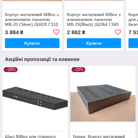
Корпус металевий MiBox з
Корпус металевий MiBox з
Корп
алюмінієвою панеллю
алюмінієвою панеллю
для
MB-20 (Silver) (Ш420 Г310
MB-29(Black) (Ш364 Г340
безп
В90) чорний
В65) чорний
мод
3 884
2 862
7 5
₴
₴
(Ш43
Купити
Купити
Акційні пропозиції та новинки
–20%
–10%
Шасі MiBox для гітарного
Уцінка. Корпус металевий