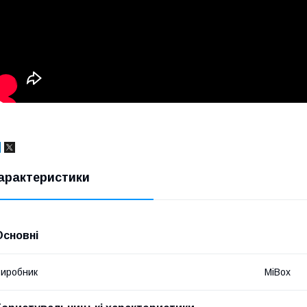
арактеристики
Основні
иробник
MiBox