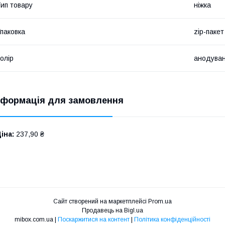
ип товару
ніжка
паковка
zip-пакет
олір
анодуван
нформація для замовлення
іна:
237,90 ₴
Сайт створений на маркетплейсі
Prom.ua
Продавець на Bigl.ua
mibox.com.ua |
Поскаржитися на контент
|
Політика конфіденційності