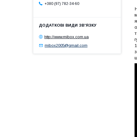
+380 (97) 782-34-60
Н
м
я
о
т
http://www.mibox.com.ua
г
1
mibox2005@gmail.com
з
ш