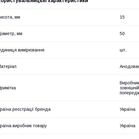
Користувальницькі характеристики
исота, мм
15
іаметр, мм
50
диниця вимірювання
шт.
атеріал
Анодован
Виробник
римітка
зовнішній
поперед
раїна реєстрації бренда
Україна
раїна-виробник товару
Україна