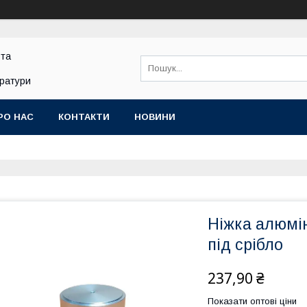
 та
аратури
РО НАС
КОНТАКТИ
НОВИНИ
Ніжка алюмі
під срібло
237,90 ₴
Показати оптові ціни