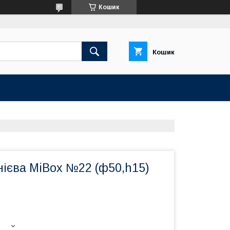
Кошик
Кошик
нієва MiBox №22 (ф50,h15)