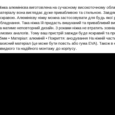
іжка алюмінієва виготовлена на сучасному високоточному облад
атеріалу вона виглядає дуже привабливою та стильною. Завдяк
скравою. Алюмінієву ніжку можна застосовувати для будь якої 
бладнання. Така ніжка їй придасть вишуканий та привабливий в
а матиме неповторний дизайн. З роками ніжка не втратить зовніш
умових аналогів. Тому ваш пристрій завжди буде яскравий та при
5мм • Матеріал: алюміній • Покриття: анодування На ніжній част
ахисний матеріал (це може бути повсть або гума EVA). Також в 
видкого та надійного монтажу до корпусу.