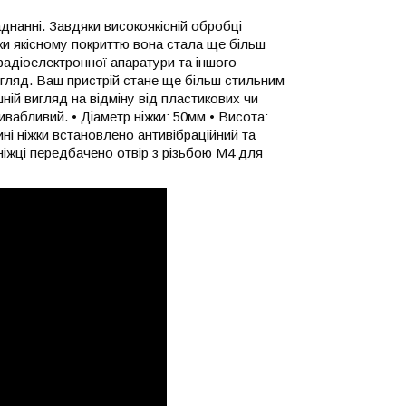
нанні. Завдяки високоякісній обробці
и якісному покриттю вона стала ще більш
радіоелектронної апаратури та іншого
игляд. Ваш пристрій стане ще більш стильним
ній вигляд на відміну від пластикових чи
вабливий. • Діаметр ніжки: 50мм • Висота:
ині ніжки встановлено антивібраційний та
ніжці передбачено отвір з різьбою М4 для