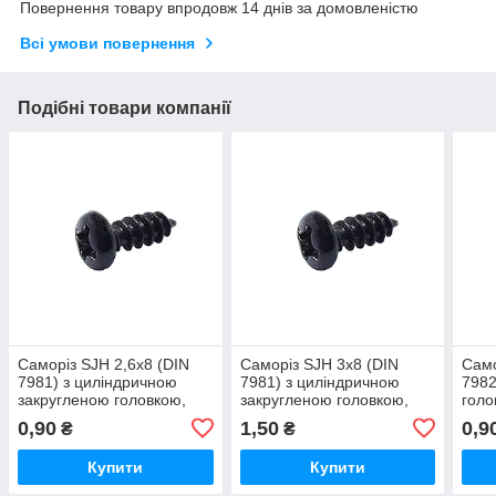
Повернення товару впродовж 14 днів за домовленістю
Всі умови повернення
Подібні товари компанії
Саморіз SJH 2,6х8 (DIN
Саморіз SJH 3х8 (DIN
Само
7981) з циліндричною
7981) з циліндричною
7982
закругленою головкою,
закругленою головкою,
голо
чорний
чорний
0,90
1,50
0,9
₴
₴
Купити
Купити