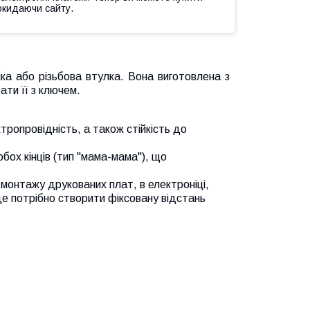
окидаючи сайту.
йка або різьбова втулка. Вона виготовлена з
ти її з ключем.
ктропровідність, а також стійкість до
бох кінців (тип "мама-мама"), що
монтажу друкованих плат, в електроніці,
де потрібно створити фіксовану відстань