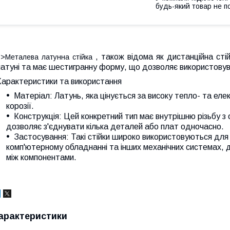
будь-який товар не п
, також відома як дистанційна сті
">Металева латунна стійка
атуні та має шестигранну форму, що дозволяє використовува
Характеристики та використання
Матеріал:
Латунь, яка цінується за високу тепло- та еле
корозії.
Конструкція:
Цей конкретний тип має внутрішню різьбу з о
дозволяє з'єднувати кілька деталей або плат одночасно.
Застосування:
Такі стійки широко використовуються для 
комп'ютерному обладнанні та інших механічних системах, 
між компонентами.
арактеристики