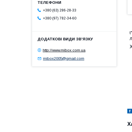
+380 (63) 286-28-33
+380 (97) 782-34-60
t
л
http://www.mibox.com.ua
mibox2005@gmail.com
Х