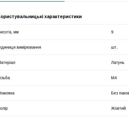
Користувальницькі характеристики
исота, мм
9
диниця вимірювання
шт.
атеріал
Латунь
ізьба
М4
паковка
Без пако
олір
Жовтий