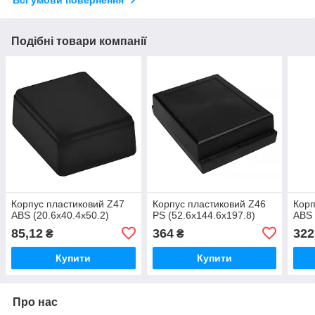
Всі умови повернення
Подібні товари компанії
Корпус пластиковий Z47
Корпус пластиковий Z46
Корп
ABS (20.6х40.4х50.2)
PS (52.6х144.6х197.8)
ABS 
85,12
364
322
₴
₴
Купити
Купити
Про нас