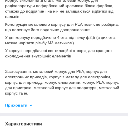
Корпус виконаний зі сталі. Металевий корпус для
радіоапаратури пофарбований красивою білою фарбою,
стійкою до подряпин і на ній не залишаються відбитки від
пальців.
Конструкція металевого корпусу для РЕА повністю розбірна,
що полегшує його подальше доопрацювання.
У дні корпусу передбачено 4 отв. під ніжку ф2,5 (в цих отв.
можна нарізати різьбу М3 метчиком).
У корпусі передбачені вентиляційні отвори, для кращого
охолодження внутрішніх елементів
Застосування: металевий корпус для РЕА, корпус для
електронних приладів, корпус з металу для електроніки,
корпус для приладу, корпус електроніки, корпус РЕА, корпус
для пристрою, металевий корпус для апаратури, металевий
корпус та ін.
Приховати
Характеристики