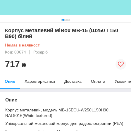
Корпус металевий MiBox MB-15 (Ш250 Г150
В90) білий
Немає в наявності
Код: 00674
Роздріб
717
₴
Опис
Характеристики
Доставка
Оплата
Умови п
Опис
Корпус металевий, модель MB-15ECU-W250L150H90,
RAL9016(White textured)
Універсальний металевий корпус для радіоелектроніки (РЕА).