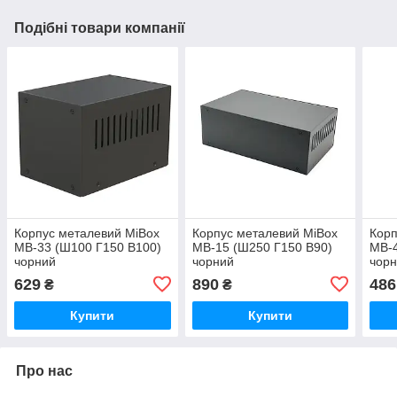
Подібні товари компанії
Корпус металевий MiBox
Корпус металевий MiBox
Корп
MB-33 (Ш100 Г150 В100)
MB-15 (Ш250 Г150 В90)
MB-4
чорний
чорний
чор
629
890
486
₴
₴
Купити
Купити
Про нас