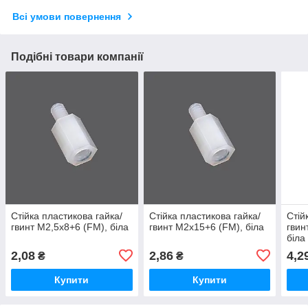
Всі умови повернення
Подібні товари компанії
Стійка пластикова гайка/
Стійка пластикова гайка/
Стій
гвинт М2,5х8+6 (FM), біла
гвинт М2х15+6 (FM), біла
гвин
біла
2,08
2,86
4,2
₴
₴
Купити
Купити