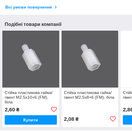
Всі умови повернення
Подібні товари компанії
Стійка пластикова гайка/
Стійка пластикова гайка/
Стій
гвинт М2,5х10+6 (FM),
гвинт М2,5х8+6 (FM), біла
гвин
біла
2,60
2,8
₴
2,08
₴
Купити