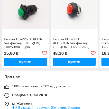
Кнопка DS-225 ЗЕЛЕНА
Кнопка PBS-33B
Кноп
без фіксації, OFF-(ON),
ЧЕРВОНА без фіксації,
фікс
1A/250VAC, 2pin
OFF-(ON), 1A/250VAC,
1A/2
2pin
15,60
48,10
16,
₴
₴
Купити
Купити
Про нас
100% позитивних з 303 відгуків за рік
Працює з 12.03.2010
м. Житомир
4-й Вільський провулок, Житомир, Україна