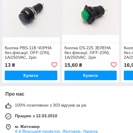
Кнопка PBS-11B ЧОРНА
Кнопка DS-225 ЗЕЛЕНА
Кно
без фіксації, OFF-(ON),
без фіксації, OFF-(ON),
без 
1A/250VAC, 2pin
1A/250VAC, 2pin
2A/2
13
15,60
16,
₴
₴
Купити
Купити
Про нас
100% позитивних з 303 відгуків за рік
Працює з 12.03.2010
м. Житомир
4-й Вільський провулок, Житомир, Україна