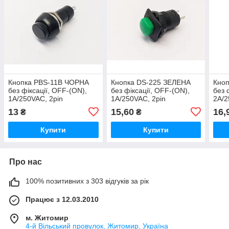
Кнопка PBS-11B ЧОРНА
Кнопка DS-225 ЗЕЛЕНА
Кно
без фіксації, OFF-(ON),
без фіксації, OFF-(ON),
без 
1A/250VAC, 2pin
1A/250VAC, 2pin
2A/2
13
15,60
16,
₴
₴
Купити
Купити
Про нас
100% позитивних з 303 відгуків за рік
Працює з 12.03.2010
м. Житомир
4-й Вільський провулок, Житомир, Україна