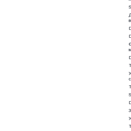
S
в
D
D
Є
м
D
Т
У
с
Т
S
D
3
У
Т