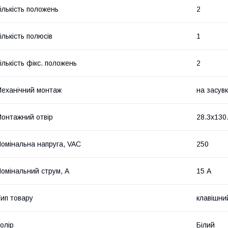
ількість положень
2
ількість полюсів
1
ількість фікс. положень
2
еханічний монтаж
на засувк
онтажний отвір
28.3x130
омінальна напруга, VAC
250
омінальний струм, А
15 А
ип товару
клавішни
олір
Білий