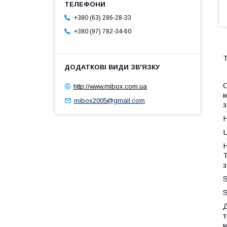
+380 (63) 286-28-33
+380 (97) 782-34-60
С
http://www.mibox.com.ua
к
mibox2005@gmail.com
з
Н
Ц
Н
Т
з
S
S
Д
т
к