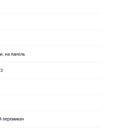
и, на панель
.3
й перемикач