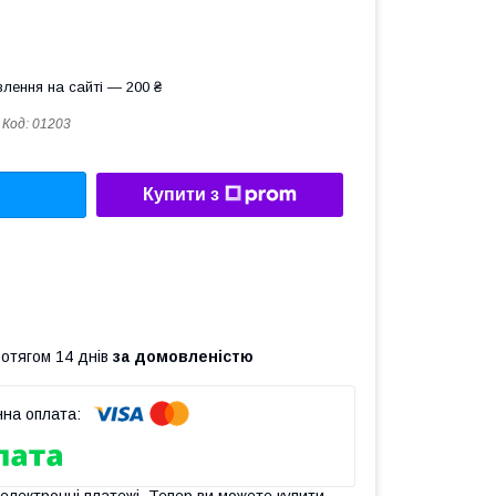
лення на сайті — 200 ₴
Код:
01203
Купити з
ротягом 14 днів
за домовленістю
 електронні платежі. Тепер ви можете купити