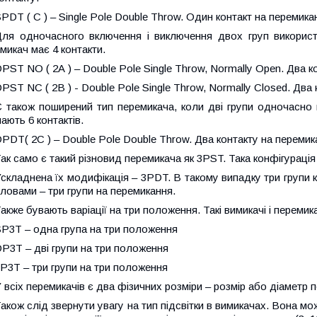
PDT ( С ) – Single Pole Double Throw. Один контакт на перемика
Для одночасного включення і виключення двох груп викорис
микач має 4 контакти.
PST NO ( 2А ) – Double Pole Single Throw, Normally Open. Два к
PST NC ( 2В ) - Double Pole Single Throw, Normally Closed. Два
 також поширений тип перемикача, коли дві групи одночасно 
ають 6 контактів.
PDT( 2С ) – Double Pole Double Throw. Два контакту на перемик
ак само є такий різновид перемикача як 3PST. Така конфігурація 
складнена їх модифікація – 3PDT. В такому випадку три групи 
ловами – три групи на перемикання.
акже бувають варіації на три положення. Такі вимикачі і перемика
P3T – одна група на три положення
P3T – дві групи на три положення
P3T – три групи на три положення
 всіх перемикачів є два фізичних розміри – розмір або діаметр 
акож слід звернути увагу на тип підсвітки в вимикачах. Вона м