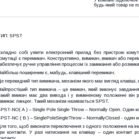
будь-який товар не п
ТИП: SPST
кладно собі уяіити електронний прилад без пристрою комут
омутації є перемикач. Конструктивно, вимикач, вмикач або переми
абезпечує ручне управління процесом їх замикання або розмика
айбільш поширеним є, мабудь, клавішний перемикач.
е перекидний тип вимикача, механізм якого має вигляд клавіші, 
айпростіший тип вмикача – це вмикач, який виконує завдання 
акий вмикач має два вивода і у вимкненому положенні він ро
амикає ланцюг. Такий механізм називається SPST.
PST-NO( А ) – Single Pole Single Throw – Normally Open. Один 
PST-NC ( В ) – SinglePoleSingleThrow – NormallyClosed - один 
ля того, щоб виконати переключення з одного положення на ін
ри контакти. У разі натискання на клавішу – один контакт 
онтакту.