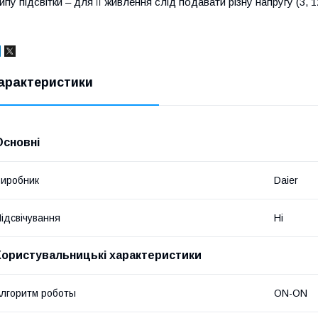
ипу підсвітки – для її живлення слід подавати різну напругу (3, 
арактеристики
Основні
иробник
Daier
ідсвічування
Ні
Користувальницькі характеристики
лгоритм роботы
ON-ON