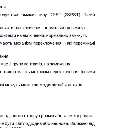
ння.
товуються вмикачі типу DPST (2SPST). Такий
онтакти на включення, нормально розімкнуті.
 контакти на включення, нормально замкнуті.
мають механізм переключення. Такі перемикачі
ання.
має 3 групи контактів, на замикання.
контактів мають механізм переключення. Іншими
чі можуть мати такі модифікації контактів:
посадкового отвору і розмір або діаметр рамки.
оже бути світлодіодна або неонова. Залежно від