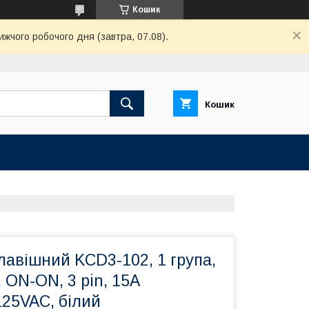
Кошик
ижчого робочого дня (завтра, 07.08).
Кошик
авішний KСD3-102, 1 група,
 ON-ON, 3 pin, 15A
125VAC, білий