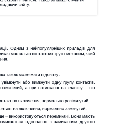
окидаючи сайту.
ації. Одним з найпопулярніших приладів для
кач має кілька контактних груп і механізм, який
ння.
яка також може мати підсвітку.
увімкнути або вимкнути одну групу контактів.
зімкнений, а при натисканні на клавішу – він
контакт на включення, нормально розімкнутий,
контакт на включення, нормально замкнутий.
ше – використовуються перемикачі. Вони мають
розмикається одночасно з замиканням другого