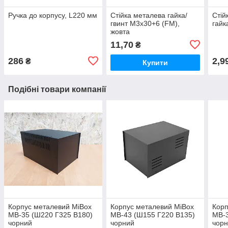
Ручка до корпусу, L220 мм
Стійка металева гайка/
Стій
гвинт М3х30+6 (FM),
гайк
жовта
11,70
₴
286
2,9
₴
Купити
Подібні товари компанії
Корпус металевий MiBox
Корпус металевий MiBox
Корп
MB-35 (Ш220 Г325 В180)
MB-43 (Ш155 Г220 В135)
MB-3
чорний
чорний
чор