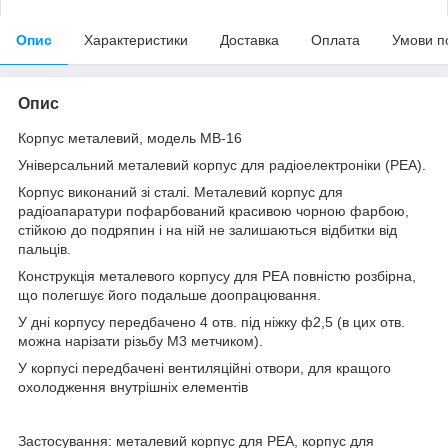
Опис
Характеристики
Доставка
Оплата
Умови п
Опис
Корпус металевий, модель MB-16
Універсальний металевий корпус для радіоелектроніки (РЕА).
Корпус виконаний зі сталі. Металевий корпус для
радіоапаратури пофарбований красивою чорною фарбою,
стійкою до подряпин і на ній не залишаються відбитки від
пальців.
Конструкція металевого корпусу для РЕА повністю розбірна,
що полегшує його подальше доопрацювання.
У дні корпусу передбачено 4 отв. під ніжку ф2,5 (в цих отв.
можна нарізати різьбу М3 метчиком).
У корпусі передбачені вентиляційні отвори, для кращого
охолодження внутрішніх елементів
Застосування: металевий корпус для РЕА, корпус для