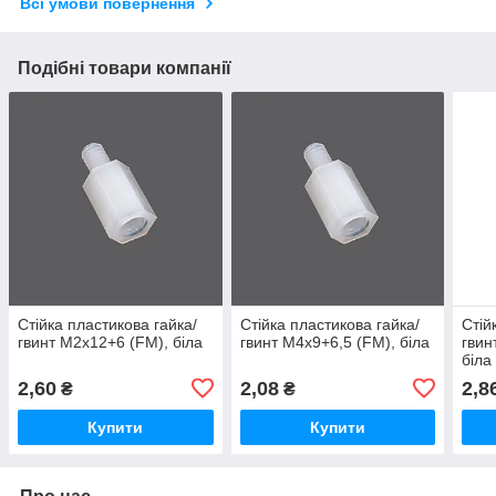
Всі умови повернення
Подібні товари компанії
Стійка пластикова гайка/
Стійка пластикова гайка/
Стій
гвинт М2х12+6 (FM), біла
гвинт М4х9+6,5 (FM), біла
гвин
біла
2,60
2,08
2,8
₴
₴
Купити
Купити